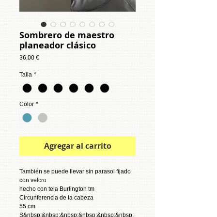
Sombrero de maestro
planeador clásico
Precio
36,00 €
Talla
*
Color
*
Agregar al carrito
También se puede llevar sin parasol fijado
con velcro
hecho con tela Burlington tm
Circunferencia de la cabeza
55 cm
S&nbsp;&nbsp;&nbsp;&nbsp;&nbsp;&nbsp;