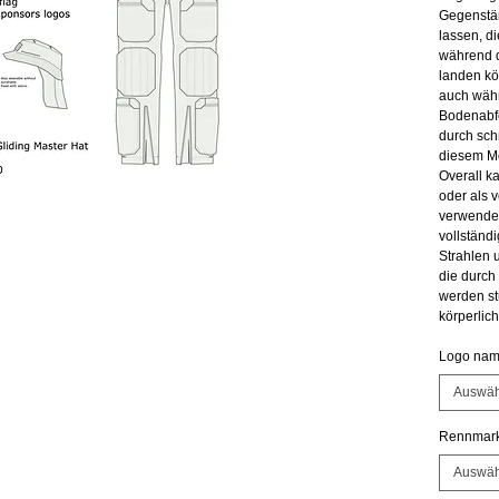
Gegenstän
lassen, d
während d
landen kö
auch währ
Bodenabfe
durch schn
diesem Mo
Overall k
oder als v
verwendet
vollständi
Strahlen 
die durch 
werden st
körperlic
Logo nam
Auswäh
Rennmar
Auswäh