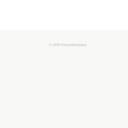
© 1999 Kiloyankeepapa