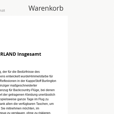
Warenkorb
häft
RLAND Insgesamt
reis
 der für die Bedürfnisse des 
gens entwickelt wurdeHimmelsfarbe für 
Reflexionen in der KappeStoff Burlington 
nziger maßgeschneiderter 
anzug für Backcountry-Flüge, bei denen 
rt der getragenen Kleidung unerlässlich 
eispielsweise ganze Tage im Flug zu 
dank allen die verfügbaren Taschen, um 
s Sie mitnehmen möchten, im 
zeug zu verstauen, ohne zu riskieren, 