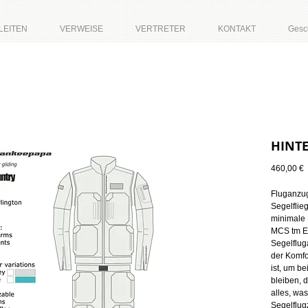
LEITEN
VERWEISE
VERTRETER
KONTAKT
Gesc
HINTE
P
460,00 €
Fluganzug,
Segelflie
minimale 
MCS tm Ei
Segelflug
der Komfo
ist, um b
bleiben, 
alles, wa
Segelflug