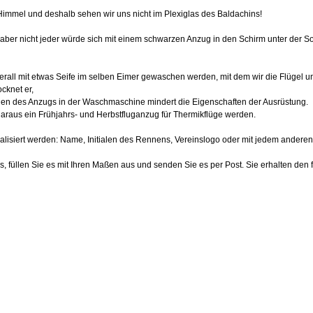
Himmel und deshalb sehen wir uns nicht im Plexiglas des Baldachins!
aber nicht jeder würde sich mit einem schwarzen Anzug in den Schirm unter der So
erall mit etwas Seife im selben Eimer gewaschen werden, mit dem wir die Flügel 
cknet er,
chen des Anzugs in der Waschmaschine mindert die Eigenschaften der Ausrüstung.
raus ein Frühjahrs- und Herbstfluganzug für Thermikflüge werden.
nalisiert werden: Name, Initialen des Rennens, Vereinslogo oder mit jedem ander
s, füllen Sie es mit Ihren Maßen aus und senden Sie es per Post. Sie erhalten den f