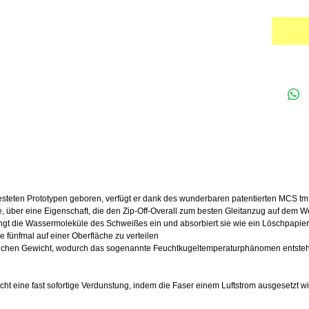
esteten Prototypen geboren, verfügt er dank des wunderbaren patentierten MCS t
e, über eine Eigenschaft, die den Zip-Off-Overall zum besten Gleitanzug auf dem We
fängt die Wassermoleküle des Schweißes ein und absorbiert sie wie ein Löschpapier
fünfmal auf einer Oberfläche zu verteilen
eichen Gewicht, wodurch das sogenannte Feuchtkugeltemperaturphänomen entsteht
ht eine fast sofortige Verdunstung, indem die Faser einem Luftstrom ausgesetzt wi