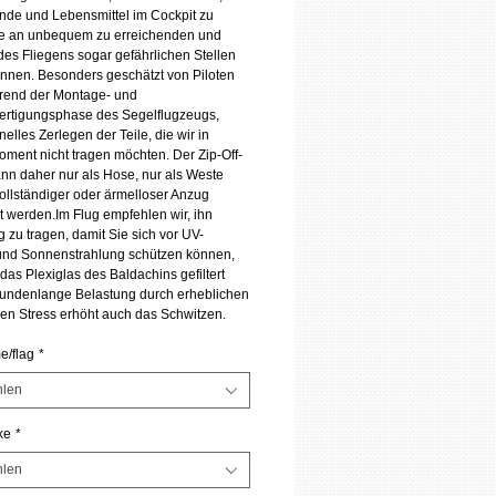
de und Lebensmittel im Cockpit zu 
ie an unbequem zu erreichenden und 
es Fliegens sogar gefährlichen Stellen 
nnen. Besonders geschätzt von Piloten 
end der Montage- und 
rtigungsphase des Segelflugzeugs, 
elles Zerlegen der Teile, die wir in 
ment nicht tragen möchten. Der Zip-Off-
ann daher nur als Hose, nur als Weste 
ollständiger oder ärmelloser Anzug 
 werden.Im Flug empfehlen wir, ihn 
g zu tragen, damit Sie sich vor UV-
und Sonnenstrahlung schützen können, 
das Plexiglas des Baldachins gefiltert 
undenlange Belastung durch erheblichen 
hen Stress erhöht auch das Schwitzen.
e/flag
*
len
ke
*
len